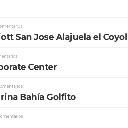
omentarios
ott San Jose Alajuela el Coyol
entarios
rporate Center
comentarios
ina Bahía Golfito
comentarios