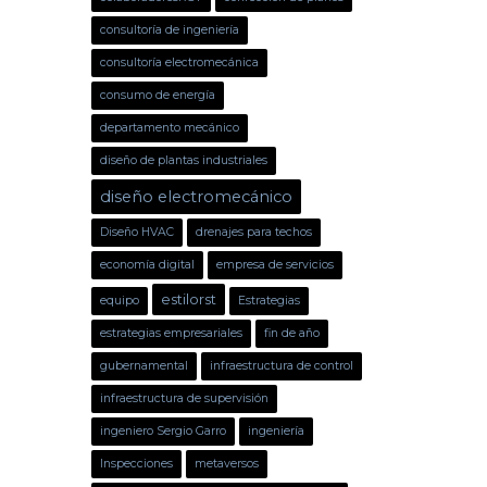
consultoría de ingeniería
consultoría electromecánica
consumo de energía
departamento mecánico
diseño de plantas industriales
diseño electromecánico
Diseño HVAC
drenajes para techos
economía digital
empresa de servicios
estilorst
equipo
Estrategias
estrategias empresariales
fin de año
gubernamental
infraestructura de control
infraestructura de supervisión
ingeniero Sergio Garro
ingeniería
Inspecciones
metaversos