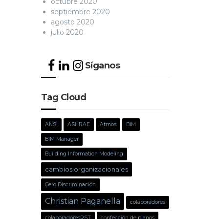
octubre 2020
septiembre 2020
agosto 2020
julio 2020
Síganos
Tag Cloud
ANSI
ASHRAE
Atmos
BIM
BIM Manager
Building Information Modeling
cambios organizacionales
Cero Discriminación
Christian Paganella
colaboradores
colaboradoresRST
confección de planos