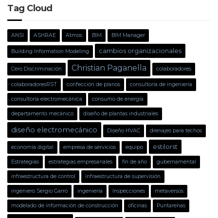
Tag Cloud
ANSI
ASHRAE
Atmos
BIM
BIM Manager
cambios organizacionales
Building Information Modeling
Christian Paganella
Cero Discriminación
colaboradores
colaboradoresRST
confección de planos
consultoría de ingeniería
consultoría electromecánica
consumo de energía
departamento mecánico
diseño de plantas industriales
diseño electromecánico
Diseño HVAC
drenajes para techos
estilorst
economía digital
empresa de servicios
equipo
Estrategias
estrategias empresariales
fin de año
gubernamental
infraestructura de control
infraestructura de supervisión
ingeniero Sergio Garro
ingeniería
Inspecciones
metaversos
modelado de información de construcción
oficinas
Puntarenas