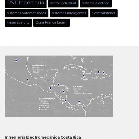
RST Ingeniería
sector industrial
sistema eléctrico
sistemas automatizados
sistemas inteligentes
Sostenibilidad
water scarcity
Zona Franca Leumi
Ingeniería Electromecánica Costa Rica