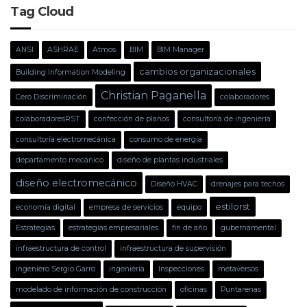
Tag Cloud
ANSI
ASHRAE
Atmos
BIM
BIM Manager
cambios organizacionales
Building Information Modeling
Christian Paganella
Cero Discriminación
colaboradores
colaboradoresRST
confección de planos
consultoría de ingeniería
consultoría electromecánica
consumo de energía
departamento mecánico
diseño de plantas industriales
diseño electromecánico
Diseño HVAC
drenajes para techos
estilorst
economía digital
empresa de servicios
equipo
Estrategias
estrategias empresariales
fin de año
gubernamental
infraestructura de control
infraestructura de supervisión
ingeniero Sergio Garro
ingeniería
Inspecciones
metaversos
modelado de información de construcción
oficinas
Puntarenas