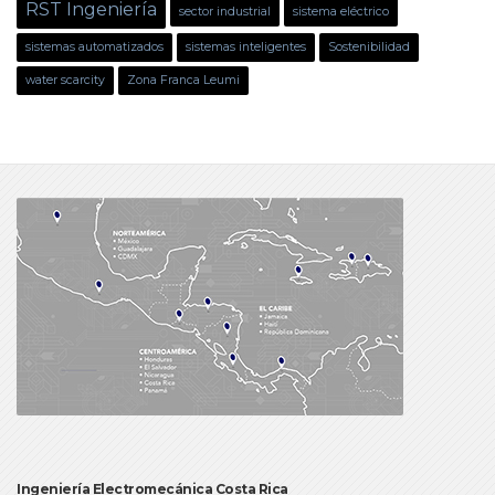
RST Ingeniería
sector industrial
sistema eléctrico
sistemas automatizados
sistemas inteligentes
Sostenibilidad
water scarcity
Zona Franca Leumi
Ingeniería Electromecánica Costa Rica