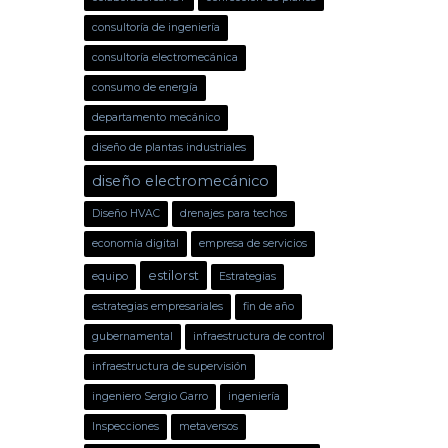
consultoría de ingeniería
consultoría electromecánica
consumo de energía
departamento mecánico
diseño de plantas industriales
diseño electromecánico
Diseño HVAC
drenajes para techos
economía digital
empresa de servicios
estilorst
equipo
Estrategias
estrategias empresariales
fin de año
gubernamental
infraestructura de control
infraestructura de supervisión
ingeniero Sergio Garro
ingeniería
Inspecciones
metaversos