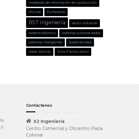
modelado de información de construcción
oficinas
Puntarenas
RST Ingeniería
sector industrial
sistema eléctrico
sistemas automatizados
sistemas inteligentes
Sostenibilidad
water scarcity
Zona Franca Leumi
Contáctenos
s,
X2 Ingeniería
 y
Centro Comercial y Oficentro Plaza
Colonial