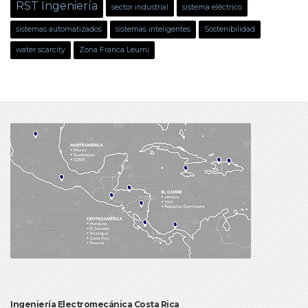
RST Ingeniería
sector industrial
sistema eléctrico
sistemas automatizados
sistemas inteligentes
Sostenibilidad
water scarcity
Zona Franca Leumi
Ingeniería Electromecánica Costa Rica