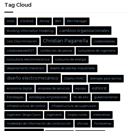
Tag Cloud
ANSI
ASHRAE
Atmos
BIM
BIM Manager
cambios organizacionales
Building Information Modeling
Christian Paganella
Cero Discriminación
colaboradores
colaboradoresRST
confección de planos
consultoría de ingeniería
consultoría electromecánica
consumo de energía
departamento mecánico
diseño de plantas industriales
diseño electromecánico
Diseño HVAC
drenajes para techos
estilorst
economía digital
empresa de servicios
equipo
Estrategias
estrategias empresariales
fin de año
gubernamental
infraestructura de control
infraestructura de supervisión
ingeniero Sergio Garro
ingeniería
Inspecciones
metaversos
modelado de información de construcción
oficinas
Puntarenas