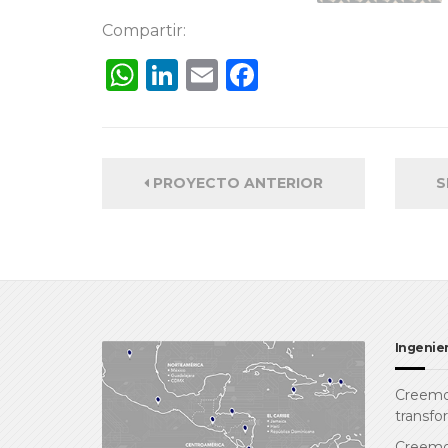
Compartir:
WhatsApp
LinkedIn
Email
Facebook
PROYECTO ANTERIOR
S
Ingenier
Creemos
transfo
Creemos