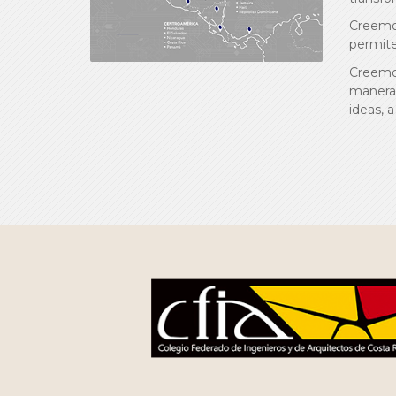
Creemos
permite 
Creemos
manera 
ideas, a