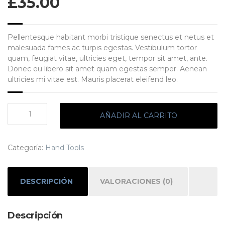
£
35.00
Pellentesque habitant morbi tristique senectus et netus et
malesuada fames ac turpis egestas. Vestibulum tortor
quam, feugiat vitae, ultricies eget, tempor sit amet, ante.
Donec eu libero sit amet quam egestas semper. Aenean
ultricies mi vitae est. Mauris placerat eleifend leo.
Miter
AÑADIR AL CARRITO
cantidad
Categoría:
Hand Tools
DESCRIPCIÓN
VALORACIONES (0)
Descripción