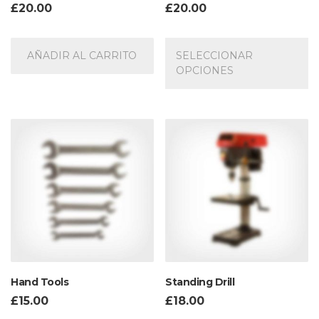
£
20.00
£
20.00
Es
pr
AÑADIR AL CARRITO
SELECCIONAR
ti
OPCIONES
mú
va
La
op
se
p
el
e
la
pá
d
pr
Hand Tools
Standing Drill
£
15.00
£
18.00