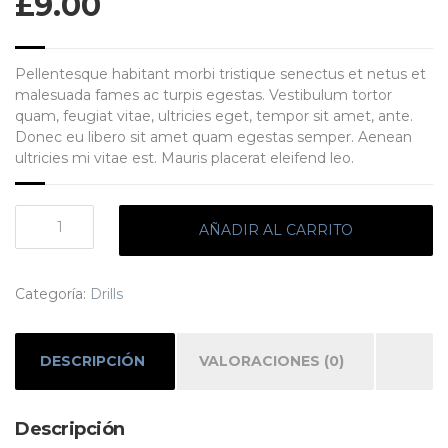
£
9.00
Pellentesque habitant morbi tristique senectus et netus et
malesuada fames ac turpis egestas. Vestibulum tortor
quam, feugiat vitae, ultricies eget, tempor sit amet, ante.
Donec eu libero sit amet quam egestas semper. Aenean
ultricies mi vitae est. Mauris placerat eleifend leo.
Sawmill
AÑADIR AL CARRITO
cantidad
Categoría:
Drills
DESCRIPCIÓN
VALORACIONES (0)
Descripción