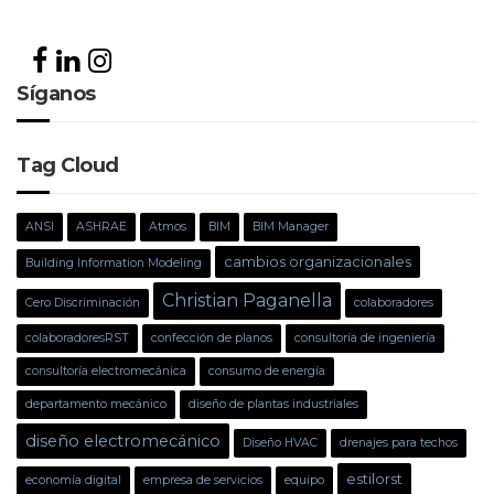
Síganos
Tag Cloud
ANSI
ASHRAE
Atmos
BIM
BIM Manager
cambios organizacionales
Building Information Modeling
Christian Paganella
Cero Discriminación
colaboradores
colaboradoresRST
confección de planos
consultoría de ingeniería
consultoría electromecánica
consumo de energía
departamento mecánico
diseño de plantas industriales
diseño electromecánico
Diseño HVAC
drenajes para techos
estilorst
economía digital
empresa de servicios
equipo