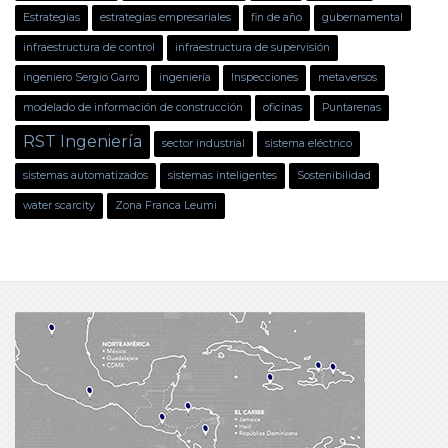
Estrategias
estrategias empresariales
fin de año
gubernamental
infraestructura de control
infraestructura de supervisión
ingeniero Sergio Garro
ingeniería
Inspecciones
metaversos
modelado de información de construcción
oficinas
Puntarenas
RST Ingeniería
sector industrial
sistema eléctrico
sistemas automatizados
sistemas inteligentes
Sostenibilidad
water scarcity
Zona Franca Leumi