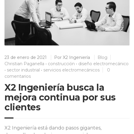
23 de enero de 2021
Por
X2 Ingeniería
Blog
Christian Paganella
•
construcción
•
diseño electromecánico
•
sector industrial
•
servicios electromecánicos
0
comentarios
X2 Ingeniería busca la
mejora continua por sus
clientes
X2 Ingeniería está dando pasos gigantes,