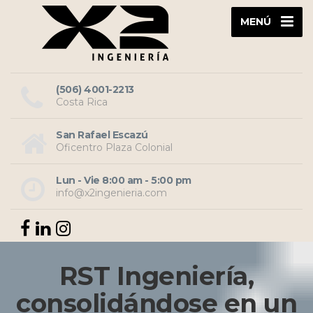
MENÚ
(506) 4001-2213
Costa Rica
San Rafael Escazú
Oficentro Plaza Colonial
Lun - Vie 8:00 am - 5:00 pm
info@x2ingenieria.com
RST Ingeniería,
consolidándose en un