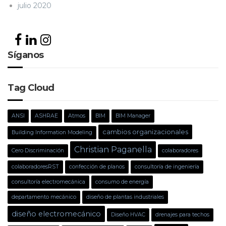
julio 2020
Síganos
Tag Cloud
ANSI
ASHRAE
Atmos
BIM
BIM Manager
cambios organizacionales
Building Information Modeling
Christian Paganella
Cero Discriminación
colaboradores
colaboradoresRST
confección de planos
consultoría de ingeniería
consultoría electromecánica
consumo de energía
departamento mecánico
diseño de plantas industriales
diseño electromecánico
Diseño HVAC
drenajes para techos