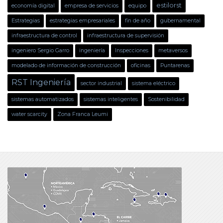
estilorst
economía digital
empresa de servicios
equipo
Estrategias
estrategias empresariales
fin de año
gubernamental
infraestructura de control
infraestructura de supervisión
ingeniero Sergio Garro
ingeniería
Inspecciones
metaversos
modelado de información de construcción
oficinas
Puntarenas
RST Ingeniería
sector industrial
sistema eléctrico
sistemas automatizados
sistemas inteligentes
Sostenibilidad
water scarcity
Zona Franca Leumi