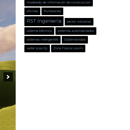
modelado de información de construcción
oficinas
Puntarenas
RST Ingeniería
sector industrial
sistema eléctrico
sistemas automatizados
sistemas inteligentes
Sostenibilidad
water scarcity
Zona Franca Leumi