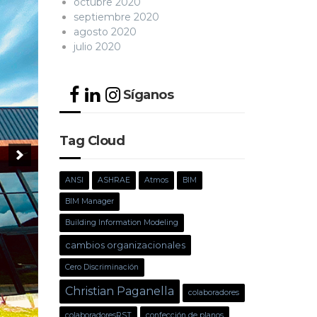
octubre 2020
septiembre 2020
agosto 2020
julio 2020
Síganos
Tag Cloud
ANSI
ASHRAE
Atmos
BIM
BIM Manager
Building Information Modeling
cambios organizacionales
Cero Discriminación
Christian Paganella
colaboradores
colaboradoresRST
confección de planos