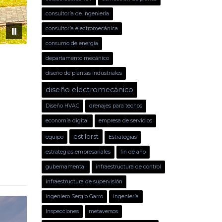
consultoría de ingeniería
consultoría electromecánica
consumo de energía
departamento mecánico
diseño de plantas industriales
diseño electromecánico
Diseño HVAC
drenajes para techos
economía digital
empresa de servicios
estilorst
equipo
Estrategias
estrategias empresariales
fin de año
gubernamental
infraestructura de control
infraestructura de supervisión
ingeniero Sergio Garro
ingeniería
Inspecciones
metaversos