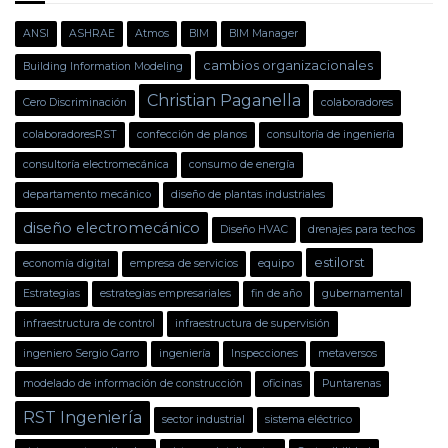
ANSI
ASHRAE
Atmos
BIM
BIM Manager
cambios organizacionales
Building Information Modeling
Christian Paganella
Cero Discriminación
colaboradores
colaboradoresRST
confección de planos
consultoría de ingeniería
consultoría electromecánica
consumo de energía
departamento mecánico
diseño de plantas industriales
diseño electromecánico
Diseño HVAC
drenajes para techos
estilorst
economía digital
empresa de servicios
equipo
Estrategias
estrategias empresariales
fin de año
gubernamental
infraestructura de control
infraestructura de supervisión
ingeniero Sergio Garro
ingeniería
Inspecciones
metaversos
modelado de información de construcción
oficinas
Puntarenas
RST Ingeniería
sector industrial
sistema eléctrico