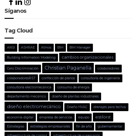
Síganos
Tag Cloud
ANSI
ASHRAE
Atmos
BIM
BIM Manager
cambios organizacionales
Building Information Modeling
Christian Paganella
Cero Discriminación
colaboradores
colaboradoresRST
confección de planos
consultoría de ingeniería
consultoría electromecánica
consumo de energía
departamento mecánico
diseño de plantas industriales
diseño electromecánico
Diseño HVAC
drenajes para techos
estilorst
economía digital
empresa de servicios
equipo
Estrategias
estrategias empresariales
fin de año
gubernamental
infraestructura de control
infraestructura de supervisión