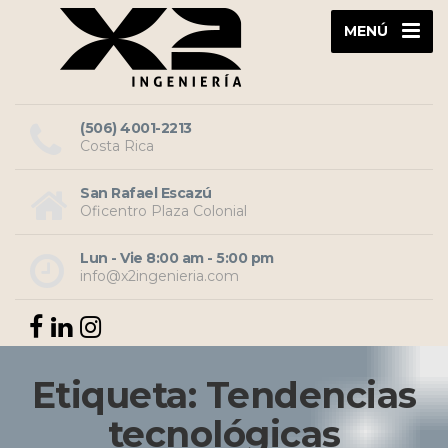
MENÚ
(506) 4001-2213
Costa Rica
San Rafael Escazú
Oficentro Plaza Colonial
Lun - Vie 8:00 am - 5:00 pm
info@x2ingenieria.com
Etiqueta: Tendencias
tecnológicas