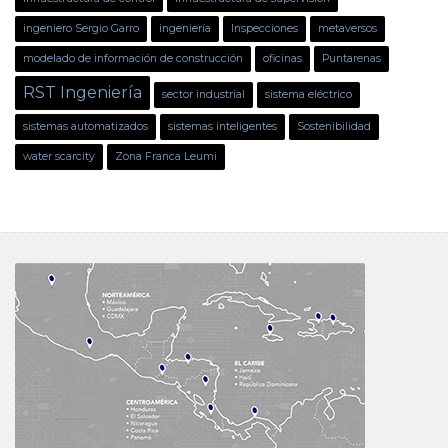
ingeniero Sergio Garro
ingeniería
Inspecciones
metaversos
modelado de información de construcción
oficinas
Puntarenas
RST Ingeniería
sector industrial
sistema eléctrico
sistemas automatizados
sistemas inteligentes
Sostenibilidad
water scarcity
Zona Franca Leumi